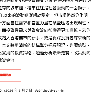
樓市最新走勢與投資機會分析 在香港這座高密度與
並存的城市裡，樓市往往是社會脈動的一面鏡子。
25年以來的波動逐漸趨於穩定，但市場仍然分化明
一方面自住需求和首置力量在某些區域出現韌性，
方面投資性需求與資金流向卻變得更加謹慎。若你
次踏入香港樓市的新手，或是資深投資者尋求新的
，本文將用清晰的結構幫你把握現況、判讀信號、
出實用的投資策略。透過分析最新走勢、政策動向
境資金流
繼續閱讀
On :
2026 年 5 月 7 日
Published By :
chris