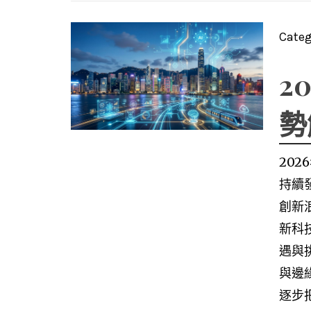
Categ
2
勢
20
持續
創新
新科
遇與
與邊
逐步