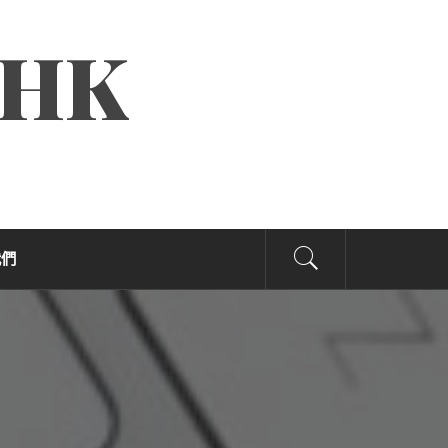
.HK
我們