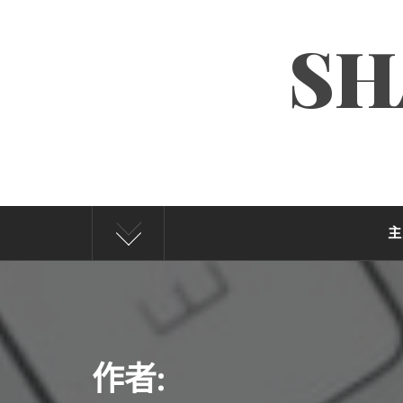
Skip
SH
to
content
主
作者: