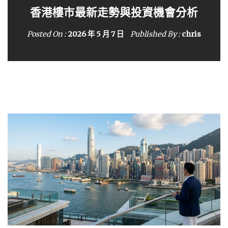
香港用戶面對網購與社交平台詐騙時可以怎
如何快速適應時差？實用調整作息方法
香港樓市最新走勢與投資機會分析
2026年香港熱門科技趨勢解析
樣自保
Posted On :
Posted On :
Posted On :
2026 年 5 月 7 日
2026 年 5 月 7 日
2026 年 5 月 7 日
Published By :
Published By :
Published By :
chris
chris
chris
Posted On :
2026 年 4 月 18 日
Published By :
Jason Chiu